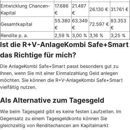
Entwicklung Chancen-
17.686
21.497
26.130 €
31.761 €
Kapital
€
€
55.380
63.349
83.353
Gesamtkapital
72.597 €
€
€
€
Rendite p. a.
2,59 %
3,00 %
3,16 %
3,25 %
Ist die R+V-AnlageKombi Safe+Smart
das Richtige für mich?
Die AnlageKombi Safe+Smart passt besonders gut zu
Ihnen, wenn Sie mit einer Einmalzahlung Geld anlegen
möchten. Sie können die R+V-AnlageKombi Safe+Smart
vielfältig nutzen.
Als Alternative zum Tagesgeld
Wie beim Tagesgeld gibt es keine festen Laufzeiten. Im
Gegensatz zu einem Tagesgeldkonto können Sie
gleichzeitig von Renditechancen am Kapitalmarkt