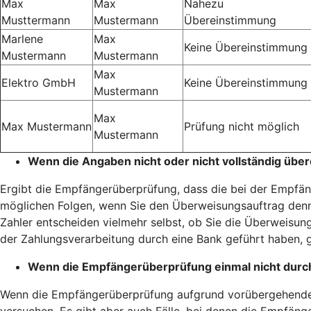
Max
Max
Nahezu
Musttermann
Mustermann
Übereinstimmung
Marlene
Max
Keine Übereinstimmung
Mustermann
Mustermann
Max
Elektro GmbH
Keine Übereinstimmung
Mustermann
Max
Max Mustermann
Prüfung nicht möglich
Mustermann
Wenn die Angaben nicht oder nicht vollständig übe
Ergibt die Empfängerüberprüfung, dass die bei der Empfäng
möglichen Folgen, wenn Sie den Überweisungsauftrag denn
Zahler entscheiden vielmehr selbst, ob Sie die Überweisung
der Zahlungsverarbeitung durch eine Bank geführt haben, g
Wenn die Empfängerüberprüfung einmal nicht durc
Wenn die Empfängerüberprüfung aufgrund vorübergehender 
versuchen. Es gibt aber auch Fälle, bei denen die Empfänge