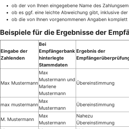
ob der von Ihnen eingegebene Name des Zahlungsemp
ob es ggf. eine leichte Abweichung gibt, inklusive de
ob die von Ihnen vorgenommenen Angaben komplett
Beispiele für die Ergebnisse der Emp
Bei
Eingabe der
Empfängerbank
Ergebnis der
Zahlenden
hinterlegte
Empfängerüberprüfun
Stammdaten
Max
Mustermann und
Max Mustermann
Übereinstimmung
Marlene
Mustermann
Max
max mustermann
Übereinstimmung
Mustermann
Max
Nahezu
M. Mustermann
Mustermann
Übereinstimmung